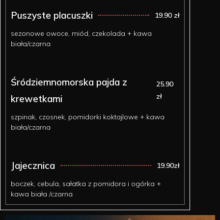
Puszyste placuszki
19.90 zł
sezonowe owoce, miód, czekolada + kawa
biała/czarna
Śródziemnomorska pajda z
25.90
zł
krewetkami
szpinak, czosnek, pomidorki koktajlowe + kawa
biała/czarna
Jajecznica
19.90zł
boczek, cebula, sałatka z pomidora i ogórka +
kawa biała /czarna